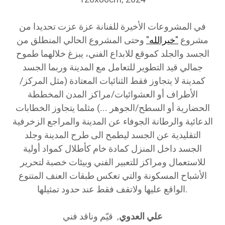
في المشروعات الأخيرة للفنانة عزة عزت تحديدا من
مشروع
"خيرالله"
وحتى المشروع الحالي المنطلق من
الجسد والجلد كموقع للابداع الفني، يبزغ خلالهما طموح
جمالي قيد التطوير للتعامل مع المدينة وربما الجسد
كمدينة لا يتجاوز فقط الثنائيات المعتادة (مثل المركز/
الأطراف أو العشوائيات/مراكز المدن المخططة
الحضارية أو السطح/الجوهر ...) مثلما يتجاوز الخطابات
الدعائية والرطانة الجوفاء عن المدينة والمراجع الزخرفية
التقليدية عن الجسد ليطمح الى طرح المدينة وجلد
الجسد داخل المنزل كمادة خام كأطلال كمواد أولية
للاستعمال ومراكز للتعبير الفني وبيئات خصبة لتحرير
الأشباح المسكونة والتي تعكس طبقات العنف المتنوع
الواقع عليها ولاتقف فقط عند حدود تمثيلها.
علي العدوي
,
قيّم وناقد فني