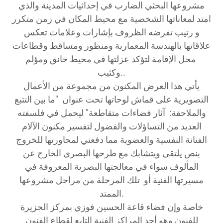
مشروعها البحثي الضارب في إحداثيات المدينة والذي
امتد لمعاناتها الشخصية مع محيط المكان في زمن متكرر
و رتيب تفرضه الظروف بإشارات وعلامات تعكس
علاقاتها بالهندسة المعمارية ومنظور ومساقط وقطاعات
محل الإقامة لتؤكد عزلتها في محيط خانق ومؤلم
وكئيب..
يأتي هذا العرض المكنون من مجموعة من الأعمال
التصويرية على قماش لوحاتها تحت عنوان "ما بين التتبع
والملاحقة: آثار فضاءات متقاطعة" ليحمل في فلسفته
العديد من التساؤلات والفضول لتفسير مكنون الآلام
الفنانة النفسية والعضوية مما دفعني لمحاورتها للخروج
بنص يلتقي ويتشابك مع طرحها البصري الخارج عن
المألوف سواء في معالجتها البصرية المعروفة في
مسيرتها الفنية أو تلك المرحلة من مراحل مشروعها
الممتد.
خاصة وإن فضاء قاعة الحسين فوزي بمركز الجزيرة
للفنون وهو أحد المراكز الفنية التابع لقطاع الفنون