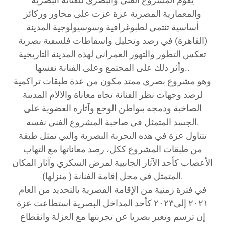
والمعمارية المصرية عزة عزت على محاور وركائز
أساسية تنتمي لطبوغرافية وسوسيولوجية المدينة
(القاهرة) في رصد وتحليل واسقاطات فلسفية بصرية
تعكس التطور والتهور العمراني لهذه المدينة التاريخية
وأثر ذلك على المجتمع وعلى الفنانة نفسها..
وهو مشروع بصري ممتد مكون من عدة طبقات تراكمية
لرصد وجهات نظر الفنانة تجاه معاناة والالام المدينة
الصاخبة ودمجه ببواطن الوجع وآثاره العضوية على
الجسد المتمثل في صاحبة المشروع الفني نفسه.
تتناول عزة في هذه التجربة البصرية والتي تمثل طبقة
من طبقات المشروع ككل، رصد معاناتها مع التهاب
الأعصاب كأحد الآثار الجانبية لمرض السكري وآثار المكان
المتمثل في محل إقامة الفنانة ( منزلها).
في فترة زمنية من الإقامة القصرية بالتحديد من العام
٢٠٢۱ إلى٢٠٢۳ كأحد المداخل البصرية استطاعت عزة
إن ترسم وتعبر بصريا عن تجربتها مع العزلة وانقطاع